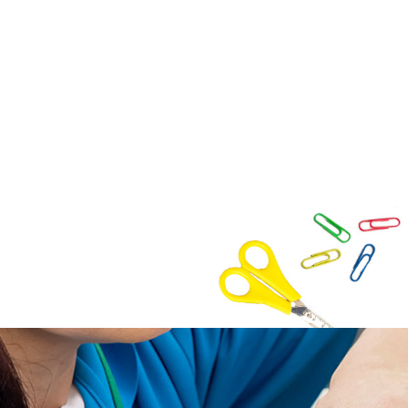
コ
ン
テ
ン
ツ
へ
ス
キ
ッ
プ